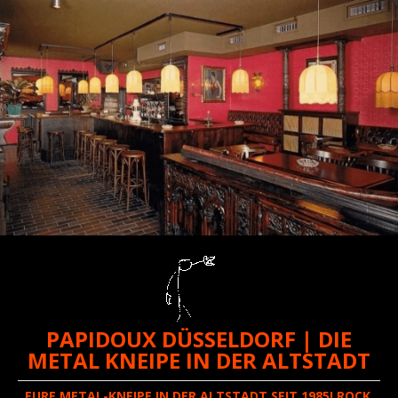
PAPIDOUX DÜSSELDORF | DIE
METAL KNEIPE IN DER ALTSTADT
EURE METAL-KNEIPE IN DER ALTSTADT SEIT 1985! ROCK,