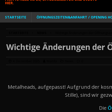
HIER.
STARTSEITE
ÖFFNUNGSZEITEN&ANFAHRT / OPENING HO
STARTSEITE
NEWS
Wichtige Änderungen der Öffnungszei
Wichtige Änderungen der Ö
4. Dezember 2025
Wambi
News
0
Metalheads, aufgepasst! Aufgrund der kosm
Stille), sind wir g
Die
Ö