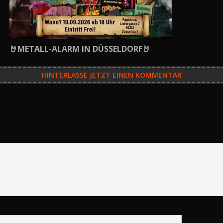
🤘METALL-ALARM IN DÜSSELDORF🤘
HINTERLASSE JETZT EINEN KOMMENTAR