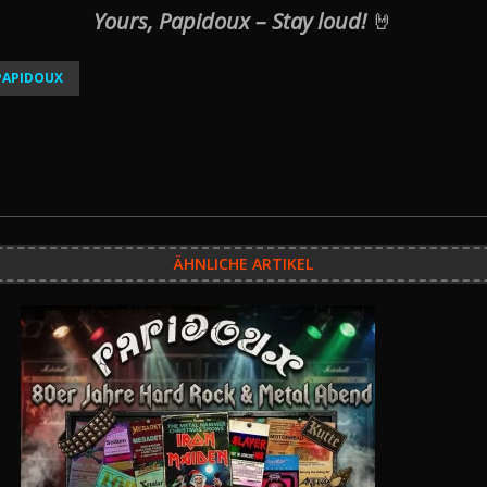
Yours, Papidoux – Stay loud!
🤘
PAPIDOUX
ÄHNLICHE ARTIKEL