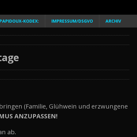
PAPIDOUX-KODEX:
IMPRESSUM/DSGVO
ARCHIV
tage
 bringen (Familie, Glühwein und erzwungene
HMUS ANZUPASSEN!
n ab.