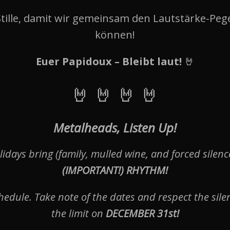
Stille, damit wir gemeinsam den Lautstärke-Pe
können!
Euer Papidoux – Bleibt laut!
🤘
🤘 🤘 🤘 🤘
Metalheads, Listen Up!
idays bring (family, mulled wine, and forced silenc
(IMPORTANT!) RHYTHM!
chedule. Take note of the dates and respect the sil
the limit on
DECEMBER 31st!